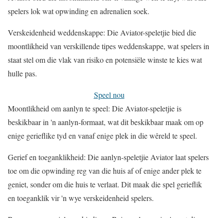
spelers lok wat opwinding en adrenalien soek.
Verskeidenheid weddenskappe: Die Aviator-speletjie bied die
moontlikheid van verskillende tipes weddenskappe, wat spelers in
staat stel om die vlak van risiko en potensiële winste te kies wat
hulle pas.
Speel nou
Moontlikheid om aanlyn te speel: Die Aviator-speletjie is
beskikbaar in 'n aanlyn-formaat, wat dit beskikbaar maak om op
enige gerieflike tyd en vanaf enige plek in die wêreld te speel.
Gerief en toeganklikheid: Die aanlyn-speletjie Aviator laat spelers
toe om die opwinding reg van die huis af of enige ander plek te
geniet, sonder om die huis te verlaat. Dit maak die spel gerieflik
en toeganklik vir 'n wye verskeidenheid spelers.