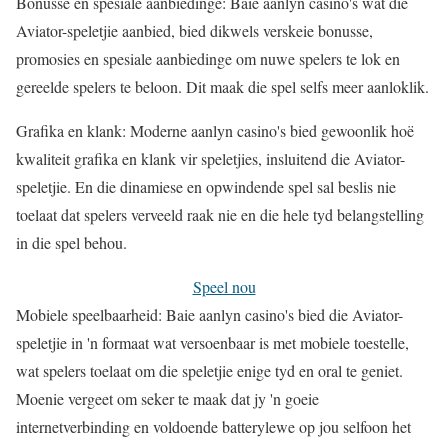
Bonusse en spesiale aanbiedinge: Baie aanlyn casino's wat die
Aviator-speletjie aanbied, bied dikwels verskeie bonusse,
promosies en spesiale aanbiedinge om nuwe spelers te lok en
gereelde spelers te beloon. Dit maak die spel selfs meer aanloklik.
Grafika en klank: Moderne aanlyn casino's bied gewoonlik hoë
kwaliteit grafika en klank vir speletjies, insluitend die Aviator-
speletjie. En die dinamiese en opwindende spel sal beslis nie
toelaat dat spelers verveeld raak nie en die hele tyd belangstelling
in die spel behou.
Speel nou
Mobiele speelbaarheid: Baie aanlyn casino's bied die Aviator-
speletjie in 'n formaat wat versoenbaar is met mobiele toestelle,
wat spelers toelaat om die speletjie enige tyd en oral te geniet.
Moenie vergeet om seker te maak dat jy 'n goeie
internetverbinding en voldoende batterylewe op jou selfoon het