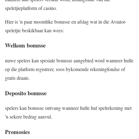
speletjieplatform of casino.
Hier is 'n paar moontlike bonusse en afslag wat in die Aviator-
speletjie beskikbaar kan wees:
Welkom bonusse
nuwe spelers kan spesiale bonusse aangebied word wanneer hulle
op die platform registreer, soos bykomende rekeningfondse of
gratis draaie.
Deposito bonusse
spelers kan bonusse ontvang wanneer hulle hul spelrekening met
'n sekere bedrag aanvul.
Promosies