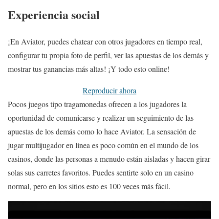
Experiencia social
¡En Aviator, puedes chatear con otros jugadores en tiempo real,
configurar tu propia foto de perfil, ver las apuestas de los demás y
mostrar tus ganancias más altas! ¡Y todo esto online!
Reproducir ahora
Pocos juegos tipo tragamonedas ofrecen a los jugadores la
oportunidad de comunicarse y realizar un seguimiento de las
apuestas de los demás como lo hace Aviator. La sensación de
jugar multijugador en línea es poco común en el mundo de los
casinos, donde las personas a menudo están aisladas y hacen girar
solas sus carretes favoritos. Puedes sentirte solo en un casino
normal, pero en los sitios esto es 100 veces más fácil.