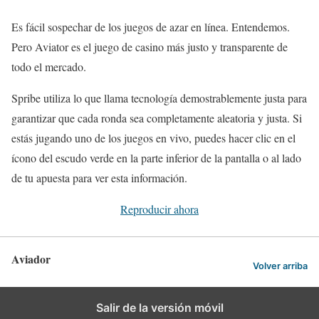
Es fácil sospechar de los juegos de azar en línea. Entendemos.
Pero Aviator es el juego de casino más justo y transparente de
todo el mercado.
Spribe utiliza lo que llama tecnología demostrablemente justa para
garantizar que cada ronda sea completamente aleatoria y justa. Si
estás jugando uno de los juegos en vivo, puedes hacer clic en el
ícono del escudo verde en la parte inferior de la pantalla o al lado
de tu apuesta para ver esta información.
Reproducir ahora
Aviador
Volver arriba
Salir de la versión móvil