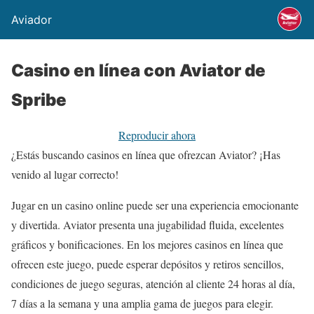
Aviador
Casino en línea con Aviator de
Spribe
Reproducir ahora
¿Estás buscando casinos en línea que ofrezcan Aviator? ¡Has
venido al lugar correcto!
Jugar en un casino online puede ser una experiencia emocionante
y divertida. Aviator presenta una jugabilidad fluida, excelentes
gráficos y bonificaciones. En los mejores casinos en línea que
ofrecen este juego, puede esperar depósitos y retiros sencillos,
condiciones de juego seguras, atención al cliente 24 horas al día,
7 días a la semana y una amplia gama de juegos para elegir.