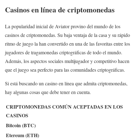
Casinos en línea de criptomonedas
La popularidad inicial de Aviator provino del mundo de los
casinos de criptomonedas. Su baja ventaja de la casa y su rápido
ritmo de juego la han convertido en una de las favoritas entre los
jugadores de tragamonedas criptográficas de todo el mundo.
Además, los aspectos sociales multijugador y competitivo hacen
que el juego sea perfecto para las comunidades criptográficas.
Si está buscando un casino en línea que admita criptomonedas,
hay algunas cosas que debe tener en cuenta.
CRIPTOMONEDAS COMÚN ACEPTADAS EN LOS
CASINOS
Bitcoin (BTC)
Etereum (ETH)