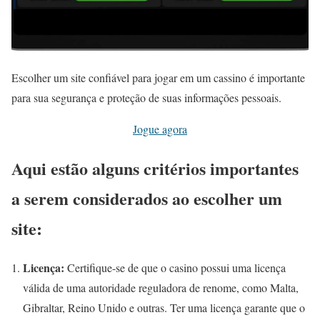
Escolher um site confiável para jogar em um cassino é importante
para sua segurança e proteção de suas informações pessoais.
Jogue agora
Aqui estão alguns critérios importantes
a serem considerados ao escolher um
site:
Licença:
Certifique-se de que o casino possui uma licença
válida de uma autoridade reguladora de renome, como Malta,
Gibraltar, Reino Unido e outras. Ter uma licença garante que o