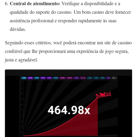
Central de atendimento:
Verifique a disponibilidade e a
qualidade do suporte do cassino. Um bom casino deve fornecer
assistência profissional e responder rapidamente às suas
dúvidas.
Seguindo esses critérios, você poderá encontrar um site de cassino
confiável que lhe proporcionará uma experiência de jogo segura,
justa e agradável.