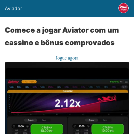
Aviador
Comece a jogar Aviator com um
cassino e bônus comprovados
Jogue agora