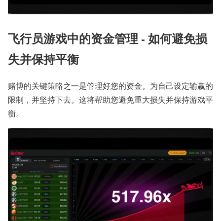
飞行员游戏中的资金管理 - 如何避免损
失并保持平衡
赌博的关键策略之一是管理好您的资金。为自己设定输赢的
限制，并坚持下去。这将帮助您避免重大损失并保持游戏平
衡。