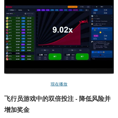
现在播放
飞行员游戏中的双倍投注 - 降低风险并
增加奖金