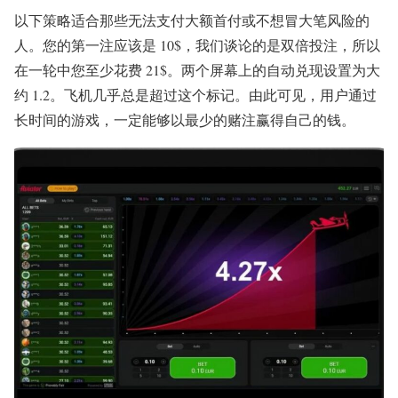
以下策略适合那些无法支付大额首付或不想冒大笔风险的
人。您的第一注应该是 10$，我们谈论的是双倍投注，所以
在一轮中您至少花费 21$。两个屏幕上的自动兑现设置为大
约 1.2。飞机几乎总是超过这个标记。由此可见，用户通过
长时间的游戏，一定能够以最少的赌注赢得自己的钱。