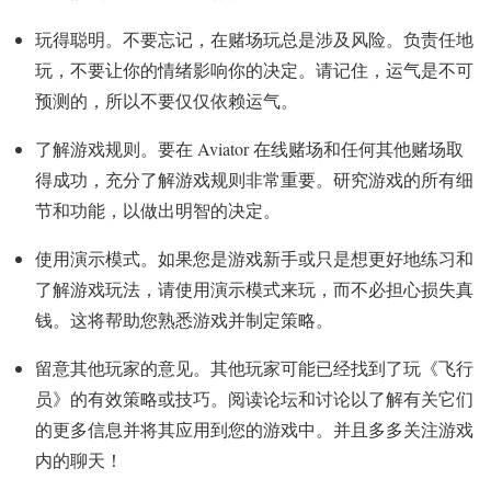
玩得聪明。不要忘记，在赌场玩总是涉及风险。负责任地
玩，不要让你的情绪影响你的决定。请记住，运气是不可
预测的，所以不要仅仅依赖运气。
了解游戏规则。要在 Aviator 在线赌场和任何其他赌场取
得成功，充分了解游戏规则非常重要。研究游戏的所有细
节和功能，以做出明智的决定。
使用演示模式。如果您是游戏新手或只是想更好地练习和
了解游戏玩法，请使用演示模式来玩，而不必担心损失真
钱。这将帮助您熟悉游戏并制定策略。
留意其他玩家的意见。其他玩家可能已经找到了玩《飞行
员》的有效策略或技巧。阅读论坛和讨论以了解有关它们
的更多信息并将其应用到您的游戏中。并且多多关注游戏
内的聊天！