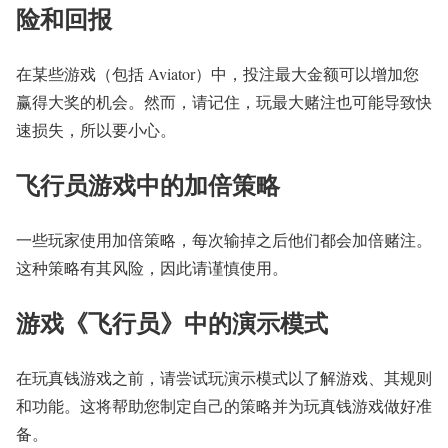
险和回报
在某些游戏（包括 Aviator）中，投注最大金额可以增加您
赢得大奖的机会。然而，请记住，玩最大赌注也可能导致快
速损失，所以要小心。
飞行员游戏中的加倍策略
一些玩家使用加倍策略，每次输掉之后他们都会加倍赌注。
这种策略有其风险，因此请谨慎使用。
游戏《飞行员》中的演示模式
在玩真钱游戏之前，请尝试玩演示模式以了解游戏、其规则
和功能。这将帮助您制定自己的策略并为玩真钱游戏做好准
备。