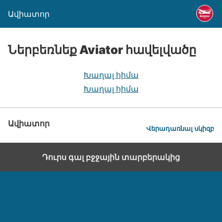
Ավիատոր
Ներբեռնեք Aviator հավելվածը
Խաղալ հիմա
Խաղալ հիմա
Ավիատոր
Վերադառնալ սկիզբ
Դուրս գալ բջջային տարբերակից