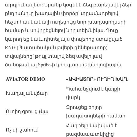
արդյունավետ: Նրանք կօգնեն ձեզ բարելավել ձեր
ընդհանուր խաղային փորձը՝ տրամադրելով
հեշտ հասկանալի ուղեցույց նոր խաղացողների
համար և սովորեցնելով նոր տեխնիկա: Դուք
կարող եք նաև դիտել այս փուլերից ստացված
RNG (Պատահական թվերի գեներատոր)
տվյալները՝ թույլ տալով ձեզ ավելի լավ
ծանոթանալ Spribe-ի կրիպտո տեխնոլոգիային:
AVIATOR DEMO
«ԱՎԻԱՏՈՐ» ՈՒՂԻՂ ԽԱՂ.
Պահանջվում է կայքի
Խաղալ անվճար
վարկ
Զրուցեք բոլոր
Ուղիղ զրույց չկա
խաղացողների համար
Հաղթելը կախված է
Ոչ մի շահում
բազմապատկիչից