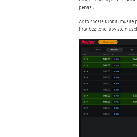
peňazí.
Ak to chcete urobiť, musíte 
hrať bez toho, aby ste musel