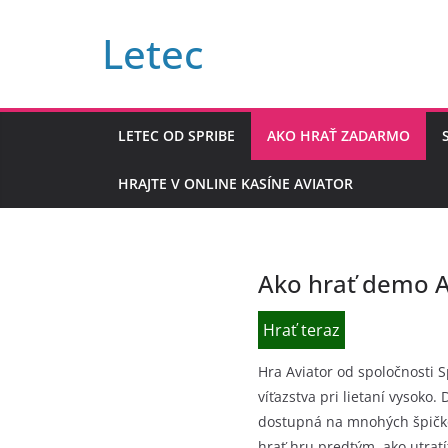
Preskočiť
Letec
na
obsah
LETEC OD SPRIBE
AKO HRAŤ ZADARMO
HRAJTE V ONLINE KASÍNE AVIATOR
Ako hrať demo A
Hrať teraz
Hra Aviator od spoločnosti 
víťazstva pri lietaní vysoko
dostupná na mnohých špičkov
hrať hru predtým, ako utratí