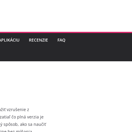
APLIKÁCIU
RECENZIE
FAQ
žiť vzrušenie z
atiaľ čo plná verzia je
ý spôsob, ako sa naučiť
nline bez míňania