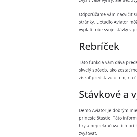
zvýšiť vaše výhry, ale tiež zv
Odporúčame vám nacvičiť si 
stránky. Lietadlo Aviator mô
vyplatiť obe svoje stávky v 
Rebríček
Táto funkcia vám dáva preds
skvelý spôsob, ako zostať mo
získať predstavu o tom, na č
Stávkové a v
Demo Aviator je dobrým mies
prinesie šťastie. Táto info
hry a neprekračovať ich pri 
zvyšovať.