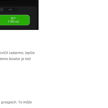
vičiť zadarmo, lepšie
emo Aviator je tiež
š prospech. To môže