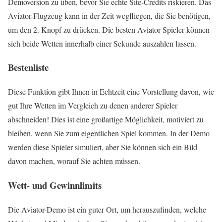
Demoversion zu üben, bevor Sie echte Site-Credits riskieren. Das
Aviator-Flugzeug kann in der Zeit wegfliegen, die Sie benötigen,
um den 2. Knopf zu drücken. Die besten Aviator-Spieler können
sich beide Wetten innerhalb einer Sekunde auszahlen lassen.
Bestenliste
Diese Funktion gibt Ihnen in Echtzeit eine Vorstellung davon, wie
gut Ihre Wetten im Vergleich zu denen anderer Spieler
abschneiden! Dies ist eine großartige Möglichkeit, motiviert zu
bleiben, wenn Sie zum eigentlichen Spiel kommen. In der Demo
werden diese Spieler simuliert, aber Sie können sich ein Bild
davon machen, worauf Sie achten müssen.
Wett- und Gewinnlimits
Die Aviator-Demo ist ein guter Ort, um herauszufinden, welche