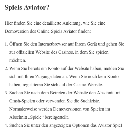
Spiels Aviator?
Hier finden Sie eine detaillierte Anleitung, wie Sie eine
Demoversion des Online-Spiels Aviator finden:
Öffnen Sie den Internetbrowser auf Ihrem Gerät und gehen Sie
zur offiziellen Website des Casinos, in dem Sie spielen
möchten.
Wenn Sie bereits ein Konto auf der Website haben, melden Sie
sich mit Ihren Zugangsdaten an. Wenn Sie noch kein Konto
haben, registrieren Sie sich auf der Casino-Website.
Suchen Sie nach dem Betreten der Website den Abschnitt mit
Crash-Spielen oder verwenden Sie die Suchleiste.
Normalerweise werden Demoversionen von Spielen im
Abschnitt „Spiele“ bereitgestellt.
Suchen Sie unter den angezeigten Optionen das Aviator-Spiel