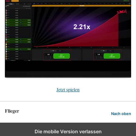
Jetzt spielen
Flieger
Nach oben
Die mobile Version verlassen