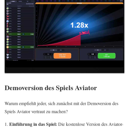
Demoversion des Spiels Aviator
Warum empfiehlt jeder, sich zunächst mit der Demoversion des
Spiels Aviator vertraut zu machen?
Einführung in das Spiel:
Die kostenlose Version des Aviator-