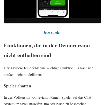
Jetzt spielen
Funktionen, die in der Demoversion
nicht enthalten sind
Der Aviator-Demo fehlt eine wichtige Funktion. Es lässt sich
einfach nicht modellieren.
Spieler chatten
In der Vollversion von Aviator können Spieler auf das Chat-
System im Spiel zugreifen, um Strategien zu besprechen,