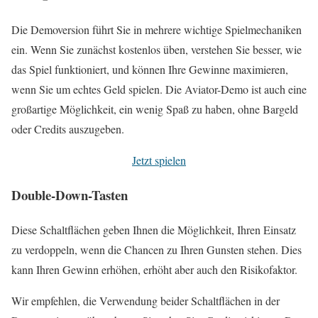
Die Demoversion führt Sie in mehrere wichtige Spielmechaniken
ein. Wenn Sie zunächst kostenlos üben, verstehen Sie besser, wie
das Spiel funktioniert, und können Ihre Gewinne maximieren,
wenn Sie um echtes Geld spielen. Die Aviator-Demo ist auch eine
großartige Möglichkeit, ein wenig Spaß zu haben, ohne Bargeld
oder Credits auszugeben.
Jetzt spielen
Double-Down-Tasten
Diese Schaltflächen geben Ihnen die Möglichkeit, Ihren Einsatz
zu verdoppeln, wenn die Chancen zu Ihren Gunsten stehen. Dies
kann Ihren Gewinn erhöhen, erhöht aber auch den Risikofaktor.
Wir empfehlen, die Verwendung beider Schaltflächen in der