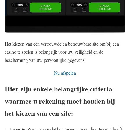
Het kiezen van een vertrouwde en betrouwbare site om bij een
casino te spelen is belangrijk voor uw veiligheid en de
bescherming van uw persoonlijke gegevens.
Nu afspelen
Hier zijn enkele belangrijke criteria
waarmee u rekening moet houden bij
het kiezen van een site:
Licentie:
Zorg ervoor dat het casino een geldige licentie heeft