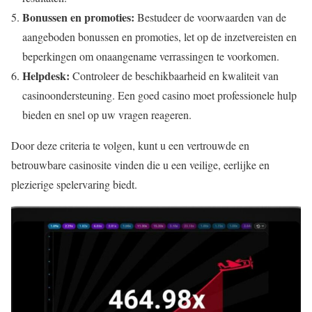
Bonussen en promoties:
Bestudeer de voorwaarden van de
aangeboden bonussen en promoties, let op de inzetvereisten en
beperkingen om onaangename verrassingen te voorkomen.
Helpdesk:
Controleer de beschikbaarheid en kwaliteit van
casinoondersteuning. Een goed casino moet professionele hulp
bieden en snel op uw vragen reageren.
Door deze criteria te volgen, kunt u een vertrouwde en
betrouwbare casinosite vinden die u een veilige, eerlijke en
plezierige spelervaring biedt.