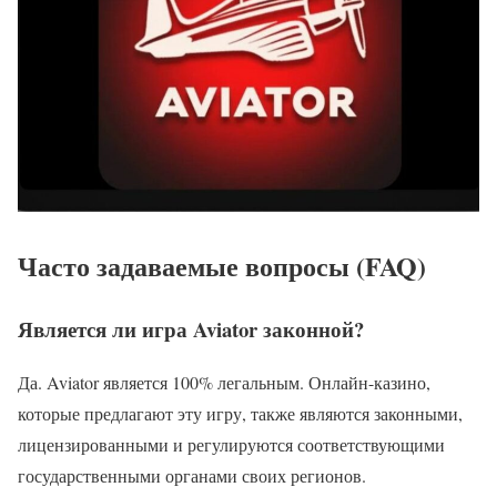
Часто задаваемые вопросы (FAQ)
Является ли игра Aviator законной?
Да. Aviator является 100% легальным. Онлайн-казино,
которые предлагают эту игру, также являются законными,
лицензированными и регулируются соответствующими
государственными органами своих регионов.