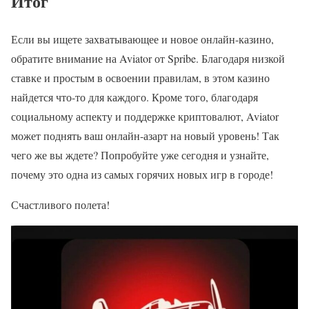
Итог
Если вы ищете захватывающее и новое онлайн-казино,
обратите внимание на Aviator от Spribe. Благодаря низкой
ставке и простым в освоении правилам, в этом казино
найдется что-то для каждого. Кроме того, благодаря
социальному аспекту и поддержке криптовалют, Aviator
может поднять ваш онлайн-азарт на новый уровень! Так
чего же вы ждете? Попробуйте уже сегодня и узнайте,
почему это одна из самых горячих новых игр в городе!
Счастливого полета!