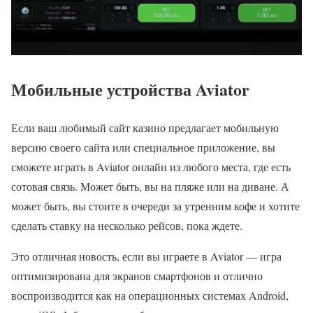
Мобильные устройства Aviator
Если ваш любимый сайт казино предлагает мобильную
версию своего сайта или специальное приложение, вы
сможете играть в Aviator онлайн из любого места, где есть
сотовая связь. Может быть, вы на пляже или на диване. А
может быть, вы стоите в очереди за утренним кофе и хотите
сделать ставку на несколько рейсов, пока ждете.
Это отличная новость, если вы играете в Aviator — игра
оптимизирована для экранов смартфонов и отлично
воспроизводится как на операционных системах Android,