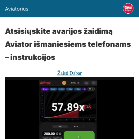
Aviatorius
Atsisiųskite avarijos žaidimą
Aviator išmaniesiems telefonams
– instrukcijos
Žaisti Dabar