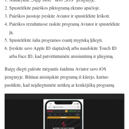
Spustelėkite paieškos piktogramą ekrano apačioje.
Paieškos juostoje įveskite Aviator ir spustelėkite Ieškoti.
Paieškos rezultatuose raskite programą Aviator ir spustelėkite
ją.
Spustelėkite šalia programos esantį mygtuką Įdiegti.
Įveskite savo Apple ID slaptažodį arba naudokite Touch ID
arba Face ID, kad patvirtintumėte atsisiuntimą ir įdiegimą.
Baigę diegti galėsite mėgautis žaidimu Aviator savo iOS
įrenginyje. Būtinai atsisiųskite programą iš kūrėjo, kuriuo
pasitikite, kad neįdiegtumėte netikrų ar kenkėjiškų programų.