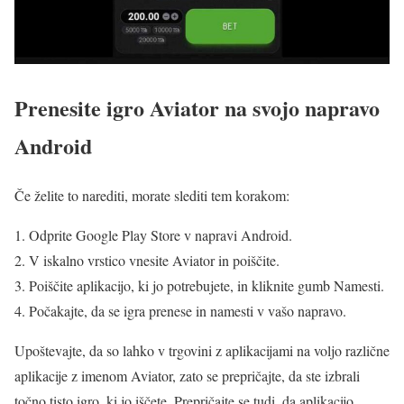
Prenesite igro Aviator na svojo napravo
Android
Če želite to narediti, morate slediti tem korakom:
Odprite Google Play Store v napravi Android.
V iskalno vrstico vnesite Aviator in poiščite.
Poiščite aplikacijo, ki jo potrebujete, in kliknite gumb Namesti.
Počakajte, da se igra prenese in namesti v vašo napravo.
Upoštevajte, da so lahko v trgovini z aplikacijami na voljo različne
aplikacije z imenom Aviator, zato se prepričajte, da ste izbrali
točno tisto igro, ki jo iščete. Prepričajte se tudi, da aplikacijo