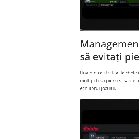
Managementul
să evitați pi
Una dintre strategiile cheie 
mult poți să pierzi și să câșt
echilibrul jocului.