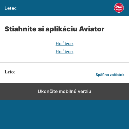
Letec
Stiahnite si aplikáciu Aviator
Hrať teraz
Hrať teraz
Letec
Späť na začiatok
Ukončite mobilnú verziu