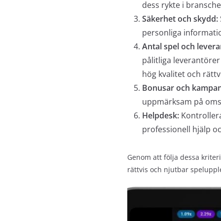
dess rykte i bransche
Säkerhet och skydd:
personliga informatio
Antal spel och levera
pålitliga leverantöre
hög kvalitet och rättv
Bonusar och kampan
uppmärksam på omsät
Helpdesk:
Kontrollera
professionell hjälp o
Genom att följa dessa kriter
rättvis och njutbar speluppl