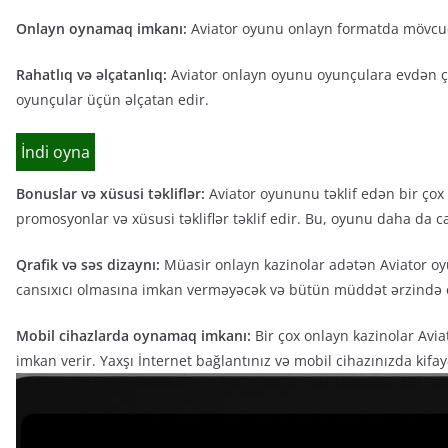
Onlayn oynamaq imkanı:
Aviator oyunu onlayn formatda mövcudd
Rahatlıq və əlçatanlıq:
Aviator onlayn oyunu oyunçulara evdən ç
oyunçular üçün əlçatan edir.
İndi oyna
Bonuslar və xüsusi təkliflər:
Aviator oyununu təklif edən bir ço
promosyonlar və xüsusi təkliflər təklif edir. Bu, oyunu daha da c
Qrafik və səs dizaynı:
Müasir onlayn kazinolar adətən Aviator oyu
cansıxıcı olmasına imkan verməyəcək və bütün müddət ərzində
Mobil cihazlarda oynamaq imkanı:
Bir çox onlayn kazinolar Avi
imkan verir. Yaxşı İnternet bağlantınız və mobil cihazınızda ki