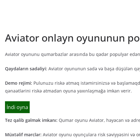
Aviator onlayn oyununun pop
Aviator oyununu qumarbazlar arasında bu qədər populyar edən
Qaydaların sadəliyi:
Aviator oyununun sadə və başa düşülən qayd
Demo rejimi:
Pulunuzu riskə atmaq istəmirsinizsə və başlamaqdan
qənaətlərini riskə atmadan oyuna yaxınlaşmağa imkan verir.
İndi oyna
Tez qalib gəlmək imkanı:
Qumar oyunu Aviator, həyəcan və adren
Müxtəlif mərclər:
Aviator oyunu oyunçulara risk səviyyəsini və o