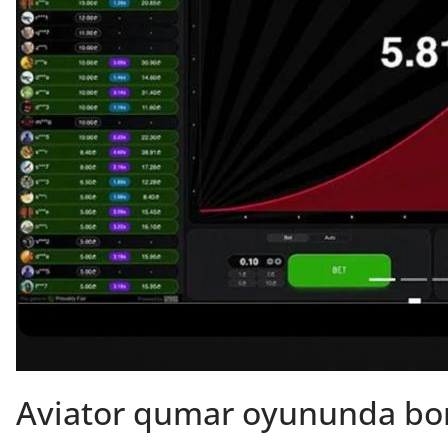
Aviator qumar oyununda bo