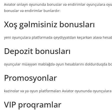
Aviator onlayn oyununda bonuslar və endirimlər oyunçulara oyun 
bonuslar və endirimlər bunlardır:
Xoş gəlmisiniz bonusları
yeni oyunçulara platformada qeydiyyatdan keçərkən əlavə hesab və
Depozit bonusları
oyunçular müəyyən məbləğdə oyun hesablarını doldurduqda bonu
Promosyonlar
kazinolar və ya oyun platformaları Aviator oyununda oyunçulara 
VIP proqramlar