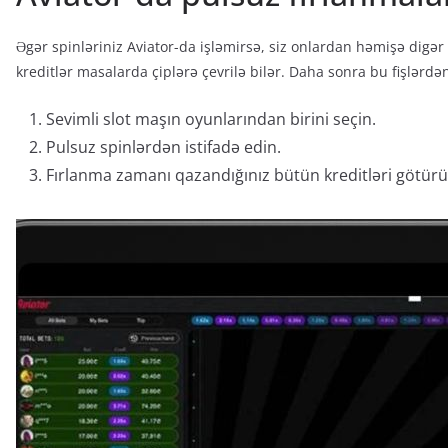
Əgər spinləriniz Aviator-da işləmirsə, siz onlardan həmişə digər
kreditlər masalarda çiplərə çevrilə bilər. Daha sonra bu fişlərd
Sevimli slot maşın oyunlarından birini seçin.
Pulsuz spinlərdən istifadə edin.
Fırlanma zamanı qazandığınız bütün kreditləri götürü