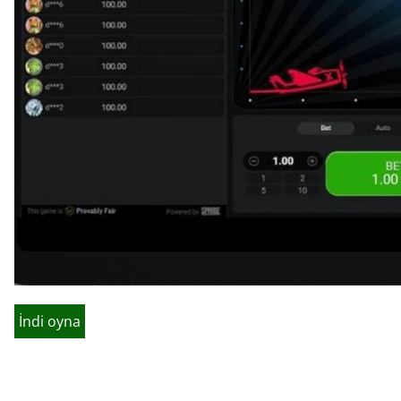
İndi oyna