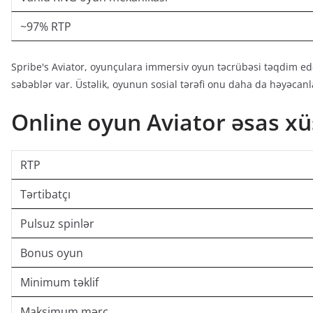
~97% RTP
Spribe's Aviator, oyunçulara immersiv oyun təcrübəsi təqdim edə 
səbəblər var. Üstəlik, oyunun sosial tərəfi onu daha da həyəcanl
Online oyun Aviator əsas xü
RTP
Tərtibatçı
Pulsuz spinlər
Bonus oyun
Minimum təklif
Maksimum mərc