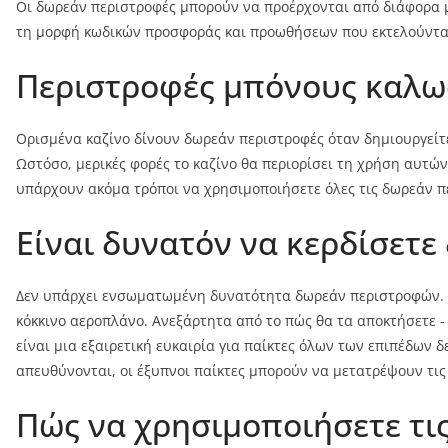
Οι δωρεάν περιστροφές μπορούν να προέρχονται από διάφορα μ
τη μορφή κωδικών προσφοράς και προωθήσεων που εκτελούνται
Περιστροφές μπόνους καλωσ
Ορισμένα καζίνο δίνουν δωρεάν περιστροφές όταν δημιουργείτ
Ωστόσο, μερικές φορές το καζίνο θα περιορίσει τη χρήση αυτ
υπάρχουν ακόμα τρόποι να χρησιμοποιήσετε όλες τις δωρεάν πε
Είναι δυνατόν να κερδίσετε
Δεν υπάρχει ενσωματωμένη δυνατότητα δωρεάν περιστροφών. Το
κόκκινο αεροπλάνο. Ανεξάρτητα από το πώς θα τα αποκτήσετε 
είναι μια εξαιρετική ευκαιρία για παίκτες όλων των επιπέδων 
απευθύνονται, οι έξυπνοι παίκτες μπορούν να μετατρέψουν τις 
Πώς να χρησιμοποιήσετε τις