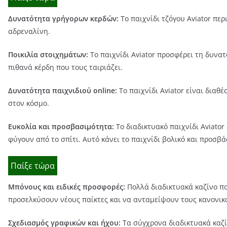
Δυνατότητα γρήγορων κερδών:
Το παιχνίδι τζόγου Aviator πε
αδρεναλίνη.
Ποικιλία στοιχημάτων:
Το παιχνίδι Aviator προσφέρει τη δυνα
πιθανά κέρδη που τους ταιριάζει.
Δυνατότητα παιχνιδιού online:
Το παιχνίδι Aviator είναι διαθ
στον κόσμο.
Ευκολία και προσβασιμότητα:
Το διαδικτυακό παιχνίδι Aviato
φύγουν από το σπίτι. Αυτό κάνει το παιχνίδι βολικό και προσβ
Παίξε τώρα
Μπόνους και ειδικές προσφορές:
Πολλά διαδικτυακά καζίνο πο
προσελκύσουν νέους παίκτες και να ανταμείψουν τους κανονικού
Σχεδιασμός γραφικών και ήχου:
Τα σύγχρονα διαδικτυακά καζ