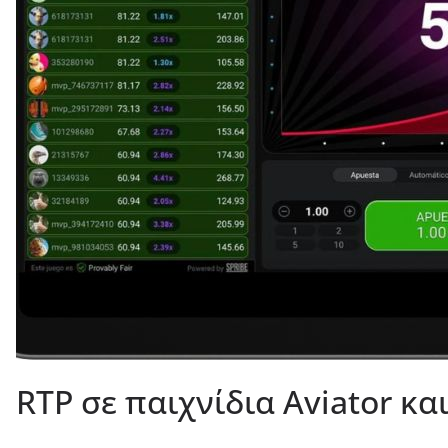
RTP σε παιχνίδια Aviator κ