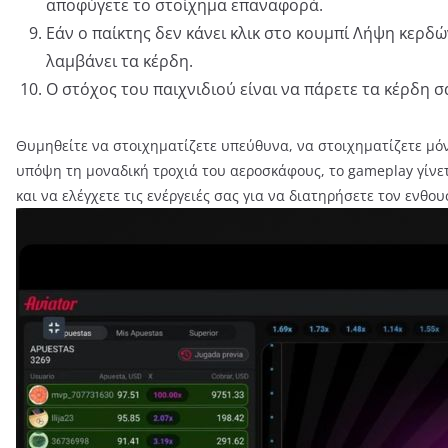
αποφύγετε το στοίχημα επαναφορά.
Εάν ο παίκτης δεν κάνει κλικ στο κουμπί Λήψη κερδώ
λαμβάνει τα κέρδη.
Ο στόχος του παιχνιδιού είναι να πάρετε τα κέρδη 
Θυμηθείτε να στοιχηματίζετε υπεύθυνα, να στοιχηματίζετε μόν
υπόψη τη μοναδική τροχιά του αεροσκάφους, το gameplay γίνετ
και να ελέγχετε τις ενέργειές σας για να διατηρήσετε τον ενθ