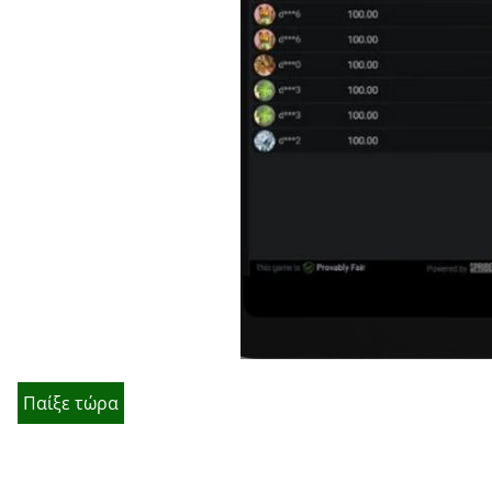
Παίξε τώρα