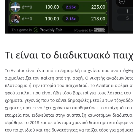
Τι είναι το διαδικτυακό παιχ
Το Aviator είναι ένα από τα δημοφιλή παιχνίδια που αναπτύχθ
αιχμαλωτίζει τον παίκτη από την αρχή. Ο νικητής αναδεικνύεται
πλατφόρμα ή την ιστορία του παιχνιδιού. Το Aviator διαφέρει α
φρούτα κ.λπ., που είναι ήδη τόσο βαρετοί για τους λάτρεις του
χρήματα, γεγονός που το κάνει δημοφιλές μεταξύ των τζογαδόρω
χρήστης πρέπει να έχει χρόνο να αποθηκεύσει το στοίχημά του 
εταιρεία που ειδικεύεται στην ανάπτυξη καινοτόμων διαδικτυακ
ιδρύθηκε το 2018 και σε σύντομο χρονικό διάστημα κατάφερε 
του παιχνιδιού και της δυνατότητας να παίζει τόσο για χρήματα