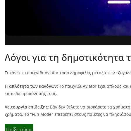
Λόγοι για τη δημοτικότητα 
Τι κάνει το παιχνίδι Aviator τόσο δημοφιλές μεταξύ των τζογαδ
Η απλότητα των κανόνων:
Το παιχνίδι Aviator έχει απλούς κα
επίπεδο προπόνησής τους.
Λειτουργία επίδειξης:
Εάν δεν θέλετε να ρισκάρετε τα χρήματά 
χρήματα. Το "Fun Mode" επιτρέπει στους παίκτες να πλησιάσουν
Παίξε τώρα