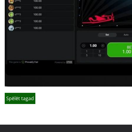
Spēlēt tagad