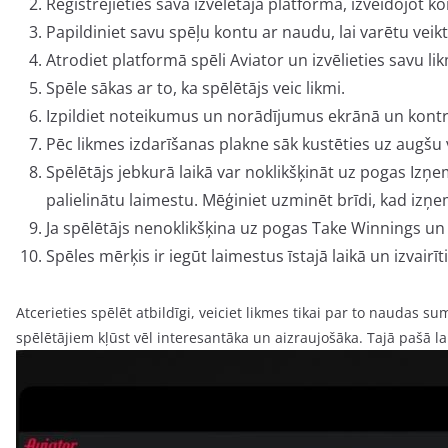
Reģistrējieties savā izvēlētajā platformā, izveidojot 
Papildiniet savu spēļu kontu ar naudu, lai varētu veikt
Atrodiet platformā spēli Aviator un izvēlieties savu lik
Spēle sākas ar to, ka spēlētājs veic likmi.
Izpildiet noteikumus un norādījumus ekrānā un kontro
Pēc likmes izdarīšanas plakne sāk kustēties uz augšu v
Spēlētājs jebkurā laikā var noklikšķināt uz pogas Izņemt
palielinātu laimestu. Mēģiniet uzminēt brīdi, kad izņemt
Ja spēlētājs nenoklikšķina uz pogas Take Winnings un l
Spēles mērķis ir iegūt laimestus īstajā laikā un izvairīt
Atcerieties spēlēt atbildīgi, veiciet likmes tikai par to naudas 
spēlētājiem kļūst vēl interesantāka un aizraujošāka. Tajā pašā lai