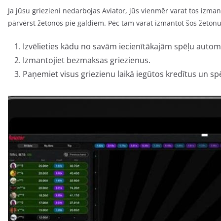
Ja jūsu griezieni nedarbojas Aviator, jūs vienmēr varat tos izman
pārvērst žetonos pie galdiem. Pēc tam varat izmantot šos žetonus, l
Izvēlieties kādu no savām iecienītākajām spēļu auto
Izmantojiet bezmaksas griezienus.
Paņemiet visus griezienu laikā iegūtos kredītus un spē