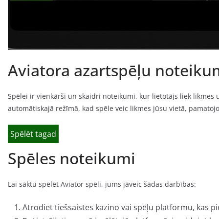
Aviatora azartspēļu noteiku
Spēlei ir vienkārši un skaidri noteikumi, kur lietotājs liek likmes
automātiskajā režīmā, kad spēle veic likmes jūsu vietā, pamatojo
Spēlēt tagad
Spēles noteikumi
Lai sāktu spēlēt Aviator spēli, jums jāveic šādas darbības:
Atrodiet tiešsaistes kazino vai spēļu platformu, kas pi