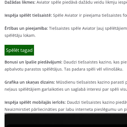
Dažādas likmes:
Aviator spēle piedāvā dažādu veidu likmju iespēj
Iespēja spēlēt tiešsaistē:
Spēle Aviator ir pieejama tiešsaistes f
Ērtības un pieejamība:
Tiešsaistes spēle Aviator ļauj spēlētājie
spēlētāju lokam.
Spēlēt tagad
Bonusi un īpašie piedāvājumi:
Daudzi tiešsaistes kazino, kas pi
apbalvotu parastos spēlētājus. Tas padara spēli vēl vilinošāku.
Grafika un skaņas dizains:
Mūsdienu tiešsaistes kazino parasti p
neļaus spēlētājiem garlaikoties un saglabā interesi par spēli visu
Iespēja spēlēt mobilajās ierīcēs:
Daudzi tiešsaistes kazino piedāv
Neaizmirstiet pārliecināties par labu interneta pieslēgumu un p