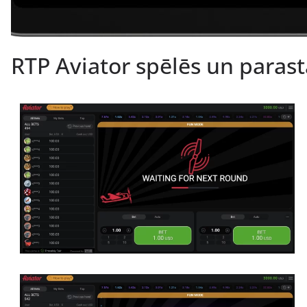
RTP Aviator spēlēs un parast