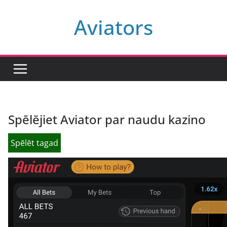
Pāriet
Aviators
uz
saturu
Spēlējiet Aviator par naudu kazino
Spēlēt tagad