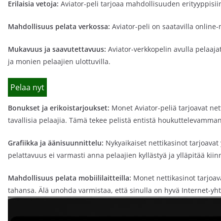
Erilaisia vetoja:
Aviator-peli tarjoaa mahdollisuuden erityyppisiin v
Mahdollisuus pelata verkossa:
Aviator-peli on saatavilla online
Mukavuus ja saavutettavuus:
Aviator-verkkopelin avulla pelaaja
ja monien pelaajien ulottuvilla.
Pelaa nyt
Bonukset ja erikoistarjoukset:
Monet Aviator-peliä tarjoavat nett
tavallisia pelaajia. Tämä tekee pelistä entistä houkuttelevamman
Grafiikka ja äänisuunnittelu:
Nykyaikaiset nettikasinot tarjoavat
pelattavuus ei varmasti anna pelaajien kyllästyä ja ylläpitää kiin
Mahdollisuus pelata mobiililaitteilla:
Monet nettikasinot tarjoava
tahansa. Älä unohda varmistaa, että sinulla on hyvä Internet-yhteys