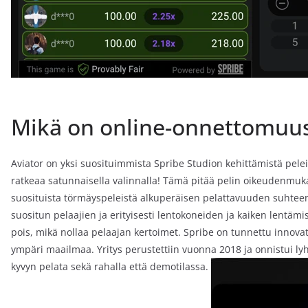
Mikä on online-onnettomuus
Aviator on yksi suosituimmista Spribe Studion kehittämistä peleis
ratkeaa satunnaisella valinnalla! Tämä pitää pelin oikeudenmukai
suosituista törmäyspeleistä alkuperäisen pelattavuuden suhteen.
suositun pelaajien ja erityisesti lentokoneiden ja kaiken lentäm
pois, mikä nollaa pelaajan kertoimet. Spribe on tunnettu innovati
ympäri maailmaa. Yritys perustettiin vuonna 2018 ja onnistui l
kyvyn pelata sekä rahalla että demotilassa.