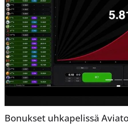
Bonukset uhkapelissä Aviato