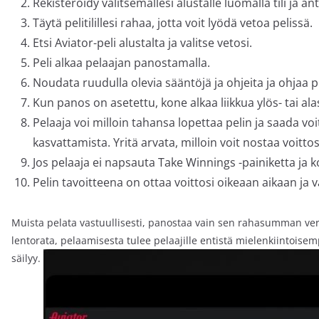
Rekisteröidy valitsemallesi alustalle luomalla tili ja an
Täytä pelitilillesi rahaa, jotta voit lyödä vetoa pelissä.
Etsi Aviator-peli alustalta ja valitse vetosi.
Peli alkaa pelaajan panostamalla.
Noudata ruudulla olevia sääntöjä ja ohjeita ja ohjaa 
Kun panos on asetettu, kone alkaa liikkua ylös- tai ala
Pelaaja voi milloin tahansa lopettaa pelin ja saada vo
kasvattamista. Yritä arvata, milloin voit nostaa voitto
Jos pelaaja ei napsauta Take Winnings -painiketta ja 
Pelin tavoitteena on ottaa voittosi oikeaan aikaan ja 
Muista pelata vastuullisesti, panostaa vain sen rahasumman ver
lentorata, pelaamisesta tulee pelaajille entistä mielenkiintoisemp
säilyy.