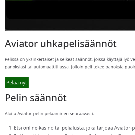
Aviator uhkapelisäännöt
Pelissä on yksinkertaiset ja selkeät säännöt, joissa käyttäjä lyö 
panoksiasi tai automaattitilassa, jolloin peli tekee panoksia puo
Pelaa nyt
Pelin säännöt
Aloita Aviator-pelin pelaaminen seuraavasti:
Etsi online-kasino tai pelialusta, joka tarjoaa Aviator-p