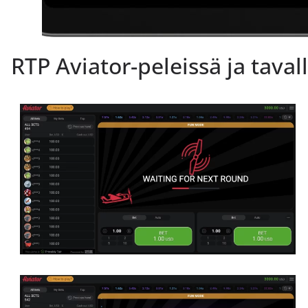
RTP Aviator-peleissä ja tavall