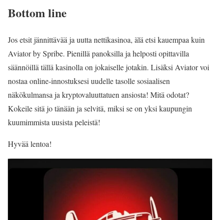
Bottom line
Jos etsit jännittävää ja uutta nettikasinoa, älä etsi kauempaa kuin
Aviator by Spribe. Pienillä panoksilla ja helposti opittavilla
säännöillä tällä kasinolla on jokaiselle jotakin. Lisäksi Aviator voi
nostaa online-innostuksesi uudelle tasolle sosiaalisen
näkökulmansa ja kryptovaluuttatuen ansiosta! Mitä odotat?
Kokeile sitä jo tänään ja selvitä, miksi se on yksi kaupungin
kuumimmista uusista peleistä!
Hyvää lentoa!