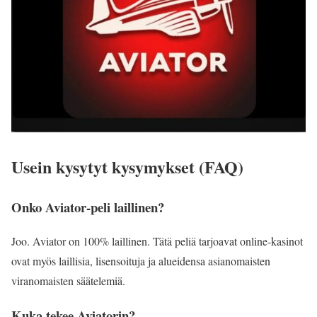
Usein kysytyt kysymykset (FAQ)
Onko Aviator-peli laillinen?
Joo. Aviator on 100% laillinen. Tätä peliä tarjoavat online-kasinot
ovat myös laillisia, lisensoituja ja alueidensa asianomaisten
viranomaisten säätelemiä.
Kuka tekee Aviatorin?