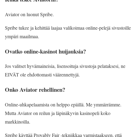
Aviator on luonut Spribe.
Spribe tukee ja kehittää laajaa valikoimaa online-pelejä sivustoille
ympäri maailmaa.
Ovatko online-kasinot huijauksia?
Jos valitset hyvämaineisia, lisensoituja sivustoja pelataksesi, ne
EIVÄT ole ehdottomasti väärennettyjä.
Onko Aviator rehellinen?
Online-uhkapelaamista on helppo epäillä. Me ymmärrämme.
Mutta Aviator on reilun ja läpinäkyvin kasinopeli koko
markkinoilla.
Spribe käyttää Provably Fair -tekniikkaa varmistaakseen, että